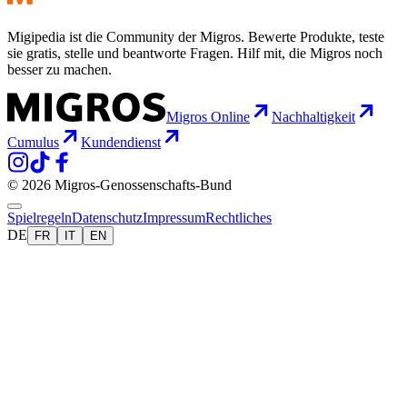
Migipedia ist die Community der Migros. Bewerte Produkte, teste
sie gratis, stelle und beantworte Fragen. Hilf mit, die Migros noch
besser zu machen.
Migros Online
Nachhaltigkeit
Cumulus
Kundendienst
© 2026 Migros-Genossenschafts-Bund
Spielregeln
Datenschutz
Impressum
Rechtliches
DE
FR
IT
EN