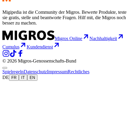
Migipedia ist die Community der Migros. Bewerte Produkte, teste
sie gratis, stelle und beantworte Fragen. Hilf mit, die Migros noch
besser zu machen.
Migros Online
Nachhaltigkeit
Cumulus
Kundendienst
© 2026 Migros-Genossenschafts-Bund
Spielregeln
Datenschutz
Impressum
Rechtliches
DE
FR
IT
EN