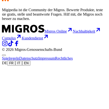
Migipedia ist die Community der Migros. Bewerte Produkte, teste
sie gratis, stelle und beantworte Fragen. Hilf mit, die Migros noch
besser zu machen.
Migros Online
Nachhaltigkeit
Cumulus
Kundendienst
© 2026 Migros-Genossenschafts-Bund
Spielregeln
Datenschutz
Impressum
Rechtliches
DE
FR
IT
EN