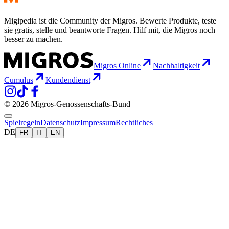
Migipedia ist die Community der Migros. Bewerte Produkte, teste
sie gratis, stelle und beantworte Fragen. Hilf mit, die Migros noch
besser zu machen.
Migros Online
Nachhaltigkeit
Cumulus
Kundendienst
© 2026 Migros-Genossenschafts-Bund
Spielregeln
Datenschutz
Impressum
Rechtliches
DE
FR
IT
EN