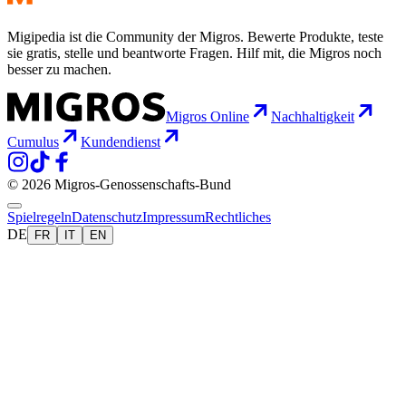
Migipedia ist die Community der Migros. Bewerte Produkte, teste
sie gratis, stelle und beantworte Fragen. Hilf mit, die Migros noch
besser zu machen.
Migros Online
Nachhaltigkeit
Cumulus
Kundendienst
© 2026 Migros-Genossenschafts-Bund
Spielregeln
Datenschutz
Impressum
Rechtliches
DE
FR
IT
EN