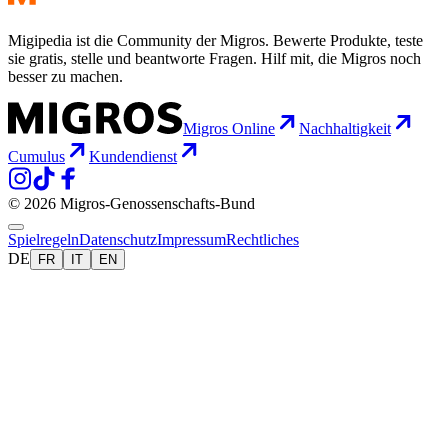
Migipedia ist die Community der Migros. Bewerte Produkte, teste
sie gratis, stelle und beantworte Fragen. Hilf mit, die Migros noch
besser zu machen.
Migros Online
Nachhaltigkeit
Cumulus
Kundendienst
© 2026 Migros-Genossenschafts-Bund
Spielregeln
Datenschutz
Impressum
Rechtliches
DE
FR
IT
EN