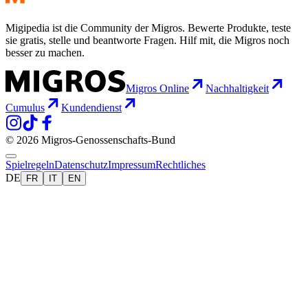
Migipedia ist die Community der Migros. Bewerte Produkte, teste
sie gratis, stelle und beantworte Fragen. Hilf mit, die Migros noch
besser zu machen.
Migros Online
Nachhaltigkeit
Cumulus
Kundendienst
© 2026 Migros-Genossenschafts-Bund
Spielregeln
Datenschutz
Impressum
Rechtliches
DE
FR
IT
EN