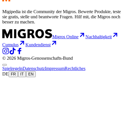
Migipedia ist die Community der Migros. Bewerte Produkte, teste
sie gratis, stelle und beantworte Fragen. Hilf mit, die Migros noch
besser zu machen.
Migros Online
Nachhaltigkeit
Cumulus
Kundendienst
© 2026 Migros-Genossenschafts-Bund
Spielregeln
Datenschutz
Impressum
Rechtliches
DE
FR
IT
EN