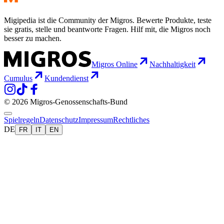
Migipedia ist die Community der Migros. Bewerte Produkte, teste
sie gratis, stelle und beantworte Fragen. Hilf mit, die Migros noch
besser zu machen.
Migros Online
Nachhaltigkeit
Cumulus
Kundendienst
© 2026 Migros-Genossenschafts-Bund
Spielregeln
Datenschutz
Impressum
Rechtliches
DE
FR
IT
EN