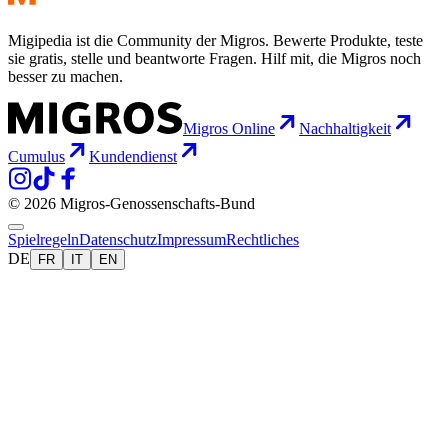
Migipedia ist die Community der Migros. Bewerte Produkte, teste
sie gratis, stelle und beantworte Fragen. Hilf mit, die Migros noch
besser zu machen.
Migros Online
Nachhaltigkeit
Cumulus
Kundendienst
© 2026 Migros-Genossenschafts-Bund
Spielregeln
Datenschutz
Impressum
Rechtliches
DE
FR
IT
EN