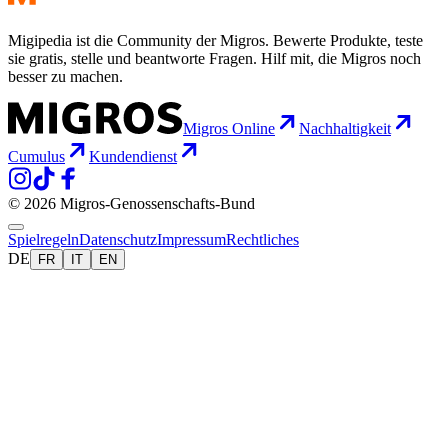
Migipedia ist die Community der Migros. Bewerte Produkte, teste
sie gratis, stelle und beantworte Fragen. Hilf mit, die Migros noch
besser zu machen.
Migros Online
Nachhaltigkeit
Cumulus
Kundendienst
© 2026 Migros-Genossenschafts-Bund
Spielregeln
Datenschutz
Impressum
Rechtliches
DE
FR
IT
EN