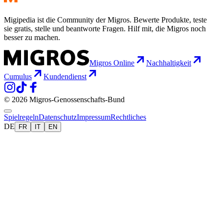
Migipedia ist die Community der Migros. Bewerte Produkte, teste
sie gratis, stelle und beantworte Fragen. Hilf mit, die Migros noch
besser zu machen.
Migros Online
Nachhaltigkeit
Cumulus
Kundendienst
© 2026 Migros-Genossenschafts-Bund
Spielregeln
Datenschutz
Impressum
Rechtliches
DE
FR
IT
EN