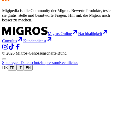
Migipedia ist die Community der Migros. Bewerte Produkte, teste
sie gratis, stelle und beantworte Fragen. Hilf mit, die Migros noch
besser zu machen.
Migros Online
Nachhaltigkeit
Cumulus
Kundendienst
© 2026 Migros-Genossenschafts-Bund
Spielregeln
Datenschutz
Impressum
Rechtliches
DE
FR
IT
EN