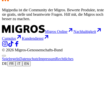
Migipedia ist die Community der Migros. Bewerte Produkte, teste
sie gratis, stelle und beantworte Fragen. Hilf mit, die Migros noch
besser zu machen.
Migros Online
Nachhaltigkeit
Cumulus
Kundendienst
© 2026 Migros-Genossenschafts-Bund
Spielregeln
Datenschutz
Impressum
Rechtliches
DE
FR
IT
EN