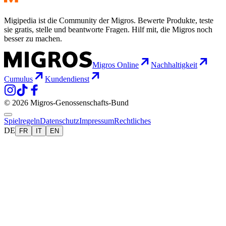
Migipedia ist die Community der Migros. Bewerte Produkte, teste
sie gratis, stelle und beantworte Fragen. Hilf mit, die Migros noch
besser zu machen.
Migros Online
Nachhaltigkeit
Cumulus
Kundendienst
© 2026 Migros-Genossenschafts-Bund
Spielregeln
Datenschutz
Impressum
Rechtliches
DE
FR
IT
EN