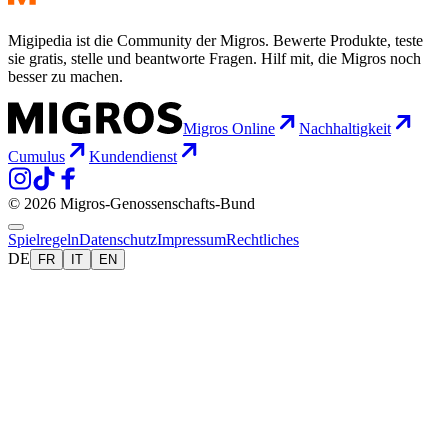
Migipedia ist die Community der Migros. Bewerte Produkte, teste
sie gratis, stelle und beantworte Fragen. Hilf mit, die Migros noch
besser zu machen.
Migros Online
Nachhaltigkeit
Cumulus
Kundendienst
© 2026 Migros-Genossenschafts-Bund
Spielregeln
Datenschutz
Impressum
Rechtliches
DE
FR
IT
EN