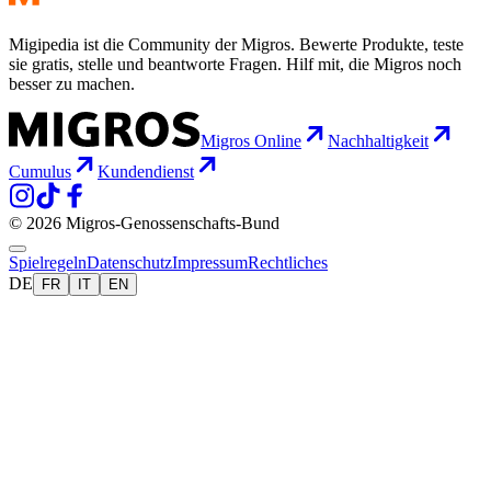
Migipedia ist die Community der Migros. Bewerte Produkte, teste
sie gratis, stelle und beantworte Fragen. Hilf mit, die Migros noch
besser zu machen.
Migros Online
Nachhaltigkeit
Cumulus
Kundendienst
© 2026 Migros-Genossenschafts-Bund
Spielregeln
Datenschutz
Impressum
Rechtliches
DE
FR
IT
EN