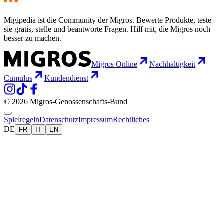
Migipedia ist die Community der Migros. Bewerte Produkte, teste
sie gratis, stelle und beantworte Fragen. Hilf mit, die Migros noch
besser zu machen.
Migros Online
Nachhaltigkeit
Cumulus
Kundendienst
© 2026 Migros-Genossenschafts-Bund
Spielregeln
Datenschutz
Impressum
Rechtliches
DE
FR
IT
EN