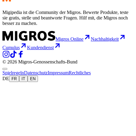
Migipedia ist die Community der Migros. Bewerte Produkte, teste
sie gratis, stelle und beantworte Fragen. Hilf mit, die Migros noch
besser zu machen.
Migros Online
Nachhaltigkeit
Cumulus
Kundendienst
© 2026 Migros-Genossenschafts-Bund
Spielregeln
Datenschutz
Impressum
Rechtliches
DE
FR
IT
EN