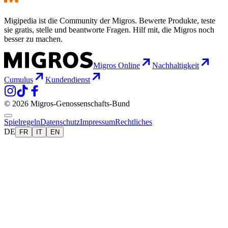
Migipedia ist die Community der Migros. Bewerte Produkte, teste
sie gratis, stelle und beantworte Fragen. Hilf mit, die Migros noch
besser zu machen.
Migros Online
Nachhaltigkeit
Cumulus
Kundendienst
© 2026 Migros-Genossenschafts-Bund
Spielregeln
Datenschutz
Impressum
Rechtliches
DE
FR
IT
EN