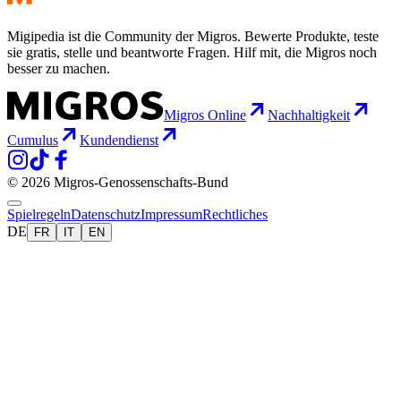
Migipedia ist die Community der Migros. Bewerte Produkte, teste
sie gratis, stelle und beantworte Fragen. Hilf mit, die Migros noch
besser zu machen.
Migros Online
Nachhaltigkeit
Cumulus
Kundendienst
© 2026 Migros-Genossenschafts-Bund
Spielregeln
Datenschutz
Impressum
Rechtliches
DE
FR
IT
EN