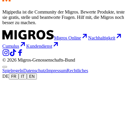
Migipedia ist die Community der Migros. Bewerte Produkte, teste
sie gratis, stelle und beantworte Fragen. Hilf mit, die Migros noch
besser zu machen.
Migros Online
Nachhaltigkeit
Cumulus
Kundendienst
© 2026 Migros-Genossenschafts-Bund
Spielregeln
Datenschutz
Impressum
Rechtliches
DE
FR
IT
EN