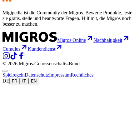
Migipedia ist die Community der Migros. Bewerte Produkte, teste
sie gratis, stelle und beantworte Fragen. Hilf mit, die Migros noch
besser zu machen.
Migros Online
Nachhaltigkeit
Cumulus
Kundendienst
© 2026 Migros-Genossenschafts-Bund
Spielregeln
Datenschutz
Impressum
Rechtliches
DE
FR
IT
EN