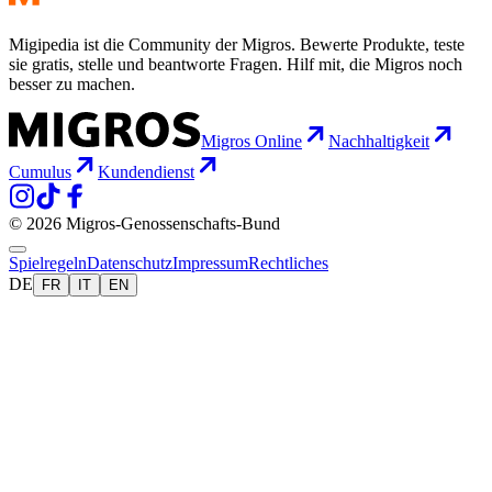
Migipedia ist die Community der Migros. Bewerte Produkte, teste
sie gratis, stelle und beantworte Fragen. Hilf mit, die Migros noch
besser zu machen.
Migros Online
Nachhaltigkeit
Cumulus
Kundendienst
© 2026 Migros-Genossenschafts-Bund
Spielregeln
Datenschutz
Impressum
Rechtliches
DE
FR
IT
EN