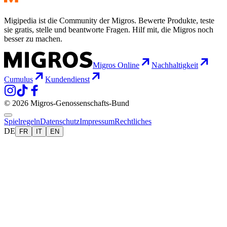
Migipedia ist die Community der Migros. Bewerte Produkte, teste
sie gratis, stelle und beantworte Fragen. Hilf mit, die Migros noch
besser zu machen.
Migros Online
Nachhaltigkeit
Cumulus
Kundendienst
© 2026 Migros-Genossenschafts-Bund
Spielregeln
Datenschutz
Impressum
Rechtliches
DE
FR
IT
EN