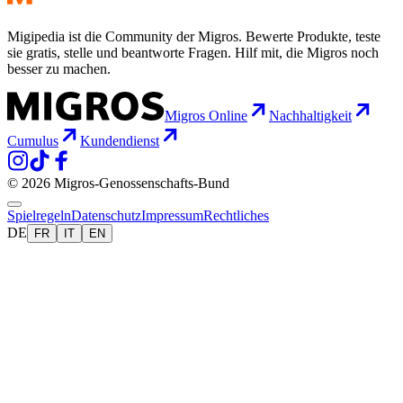
Migipedia ist die Community der Migros. Bewerte Produkte, teste
sie gratis, stelle und beantworte Fragen. Hilf mit, die Migros noch
besser zu machen.
Migros Online
Nachhaltigkeit
Cumulus
Kundendienst
© 2026 Migros-Genossenschafts-Bund
Spielregeln
Datenschutz
Impressum
Rechtliches
DE
FR
IT
EN