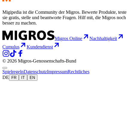
Migipedia ist die Community der Migros. Bewerte Produkte, teste
sie gratis, stelle und beantworte Fragen. Hilf mit, die Migros noch
besser zu machen.
Migros Online
Nachhaltigkeit
Cumulus
Kundendienst
© 2026 Migros-Genossenschafts-Bund
Spielregeln
Datenschutz
Impressum
Rechtliches
DE
FR
IT
EN