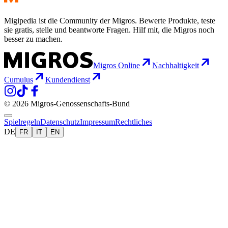
Migipedia ist die Community der Migros. Bewerte Produkte, teste
sie gratis, stelle und beantworte Fragen. Hilf mit, die Migros noch
besser zu machen.
Migros Online
Nachhaltigkeit
Cumulus
Kundendienst
© 2026 Migros-Genossenschafts-Bund
Spielregeln
Datenschutz
Impressum
Rechtliches
DE
FR
IT
EN