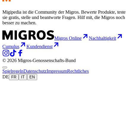
Migipedia ist die Community der Migros. Bewerte Produkte, teste
sie gratis, stelle und beantworte Fragen. Hilf mit, die Migros noch
besser zu machen.
Migros Online
Nachhaltigkeit
Cumulus
Kundendienst
© 2026 Migros-Genossenschafts-Bund
Spielregeln
Datenschutz
Impressum
Rechtliches
DE
FR
IT
EN