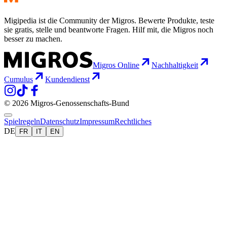
Migipedia ist die Community der Migros. Bewerte Produkte, teste
sie gratis, stelle und beantworte Fragen. Hilf mit, die Migros noch
besser zu machen.
Migros Online
Nachhaltigkeit
Cumulus
Kundendienst
© 2026 Migros-Genossenschafts-Bund
Spielregeln
Datenschutz
Impressum
Rechtliches
DE
FR
IT
EN