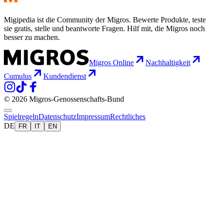
Migipedia ist die Community der Migros. Bewerte Produkte, teste
sie gratis, stelle und beantworte Fragen. Hilf mit, die Migros noch
besser zu machen.
Migros Online
Nachhaltigkeit
Cumulus
Kundendienst
© 2026 Migros-Genossenschafts-Bund
Spielregeln
Datenschutz
Impressum
Rechtliches
DE
FR
IT
EN