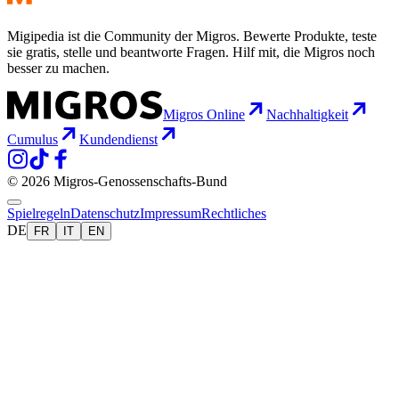
Migipedia ist die Community der Migros. Bewerte Produkte, teste
sie gratis, stelle und beantworte Fragen. Hilf mit, die Migros noch
besser zu machen.
Migros Online
Nachhaltigkeit
Cumulus
Kundendienst
© 2026 Migros-Genossenschafts-Bund
Spielregeln
Datenschutz
Impressum
Rechtliches
DE
FR
IT
EN