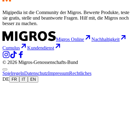
Migipedia ist die Community der Migros. Bewerte Produkte, teste
sie gratis, stelle und beantworte Fragen. Hilf mit, die Migros noch
besser zu machen.
Migros Online
Nachhaltigkeit
Cumulus
Kundendienst
© 2026 Migros-Genossenschafts-Bund
Spielregeln
Datenschutz
Impressum
Rechtliches
DE
FR
IT
EN