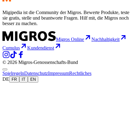
Migipedia ist die Community der Migros. Bewerte Produkte, teste
sie gratis, stelle und beantworte Fragen. Hilf mit, die Migros noch
besser zu machen.
Migros Online
Nachhaltigkeit
Cumulus
Kundendienst
© 2026 Migros-Genossenschafts-Bund
Spielregeln
Datenschutz
Impressum
Rechtliches
DE
FR
IT
EN