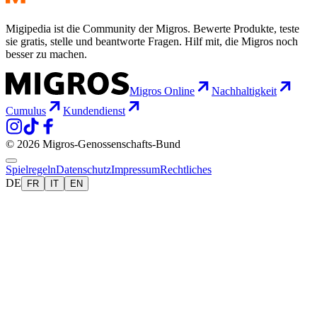
Migipedia ist die Community der Migros. Bewerte Produkte, teste
sie gratis, stelle und beantworte Fragen. Hilf mit, die Migros noch
besser zu machen.
Migros Online
Nachhaltigkeit
Cumulus
Kundendienst
© 2026 Migros-Genossenschafts-Bund
Spielregeln
Datenschutz
Impressum
Rechtliches
DE
FR
IT
EN