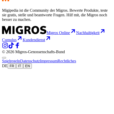
Migipedia ist die Community der Migros. Bewerte Produkte, teste
sie gratis, stelle und beantworte Fragen. Hilf mit, die Migros noch
besser zu machen.
Migros Online
Nachhaltigkeit
Cumulus
Kundendienst
© 2026 Migros-Genossenschafts-Bund
Spielregeln
Datenschutz
Impressum
Rechtliches
DE
FR
IT
EN