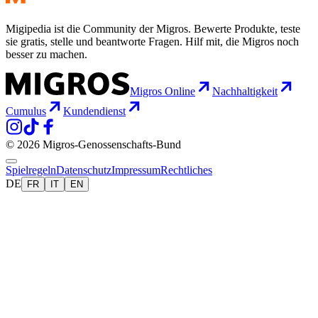
Migipedia ist die Community der Migros. Bewerte Produkte, teste
sie gratis, stelle und beantworte Fragen. Hilf mit, die Migros noch
besser zu machen.
Migros Online
Nachhaltigkeit
Cumulus
Kundendienst
© 2026 Migros-Genossenschafts-Bund
Spielregeln
Datenschutz
Impressum
Rechtliches
DE
FR
IT
EN