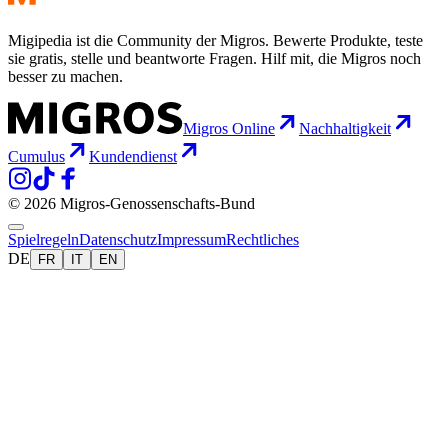
Migipedia ist die Community der Migros. Bewerte Produkte, teste
sie gratis, stelle und beantworte Fragen. Hilf mit, die Migros noch
besser zu machen.
Migros Online
Nachhaltigkeit
Cumulus
Kundendienst
© 2026 Migros-Genossenschafts-Bund
Spielregeln
Datenschutz
Impressum
Rechtliches
DE
FR
IT
EN