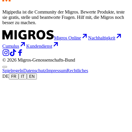
Migipedia ist die Community der Migros. Bewerte Produkte, teste
sie gratis, stelle und beantworte Fragen. Hilf mit, die Migros noch
besser zu machen.
Migros Online
Nachhaltigkeit
Cumulus
Kundendienst
© 2026 Migros-Genossenschafts-Bund
Spielregeln
Datenschutz
Impressum
Rechtliches
DE
FR
IT
EN