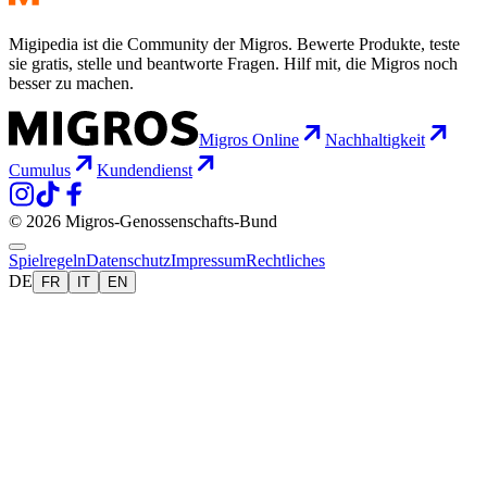
Migipedia ist die Community der Migros. Bewerte Produkte, teste
sie gratis, stelle und beantworte Fragen. Hilf mit, die Migros noch
besser zu machen.
Migros Online
Nachhaltigkeit
Cumulus
Kundendienst
© 2026 Migros-Genossenschafts-Bund
Spielregeln
Datenschutz
Impressum
Rechtliches
DE
FR
IT
EN