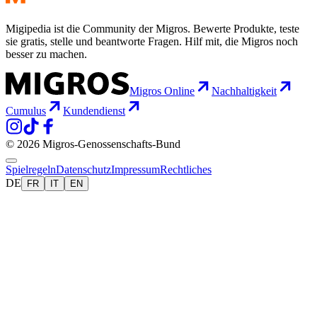
Migipedia ist die Community der Migros. Bewerte Produkte, teste
sie gratis, stelle und beantworte Fragen. Hilf mit, die Migros noch
besser zu machen.
Migros Online
Nachhaltigkeit
Cumulus
Kundendienst
© 2026 Migros-Genossenschafts-Bund
Spielregeln
Datenschutz
Impressum
Rechtliches
DE
FR
IT
EN