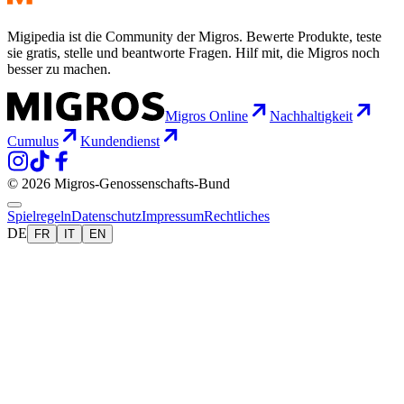
Migipedia ist die Community der Migros. Bewerte Produkte, teste
sie gratis, stelle und beantworte Fragen. Hilf mit, die Migros noch
besser zu machen.
Migros Online
Nachhaltigkeit
Cumulus
Kundendienst
© 2026 Migros-Genossenschafts-Bund
Spielregeln
Datenschutz
Impressum
Rechtliches
DE
FR
IT
EN