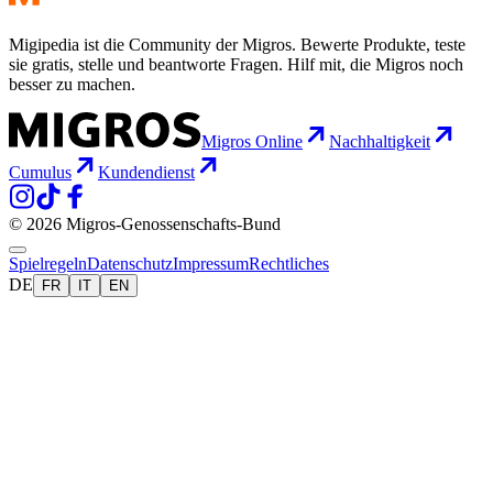
Migipedia ist die Community der Migros. Bewerte Produkte, teste
sie gratis, stelle und beantworte Fragen. Hilf mit, die Migros noch
besser zu machen.
Migros Online
Nachhaltigkeit
Cumulus
Kundendienst
© 2026 Migros-Genossenschafts-Bund
Spielregeln
Datenschutz
Impressum
Rechtliches
DE
FR
IT
EN