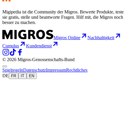
Migipedia ist die Community der Migros. Bewerte Produkte, teste
sie gratis, stelle und beantworte Fragen. Hilf mit, die Migros noch
besser zu machen.
Migros Online
Nachhaltigkeit
Cumulus
Kundendienst
© 2026 Migros-Genossenschafts-Bund
Spielregeln
Datenschutz
Impressum
Rechtliches
DE
FR
IT
EN