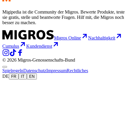
Migipedia ist die Community der Migros. Bewerte Produkte, teste
sie gratis, stelle und beantworte Fragen. Hilf mit, die Migros noch
besser zu machen.
Migros Online
Nachhaltigkeit
Cumulus
Kundendienst
© 2026 Migros-Genossenschafts-Bund
Spielregeln
Datenschutz
Impressum
Rechtliches
DE
FR
IT
EN