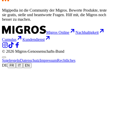
Migipedia ist die Community der Migros. Bewerte Produkte, teste
sie gratis, stelle und beantworte Fragen. Hilf mit, die Migros noch
besser zu machen.
Migros Online
Nachhaltigkeit
Cumulus
Kundendienst
© 2026 Migros-Genossenschafts-Bund
Spielregeln
Datenschutz
Impressum
Rechtliches
DE
FR
IT
EN