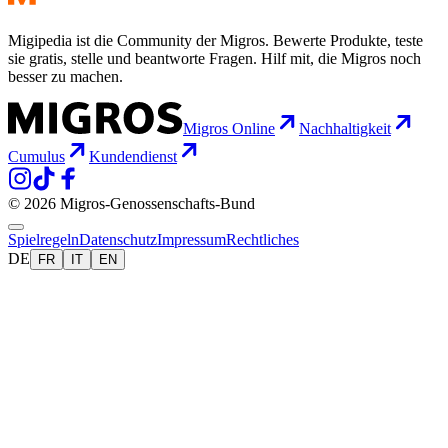
Migipedia ist die Community der Migros. Bewerte Produkte, teste
sie gratis, stelle und beantworte Fragen. Hilf mit, die Migros noch
besser zu machen.
Migros Online
Nachhaltigkeit
Cumulus
Kundendienst
© 2026 Migros-Genossenschafts-Bund
Spielregeln
Datenschutz
Impressum
Rechtliches
DE
FR
IT
EN