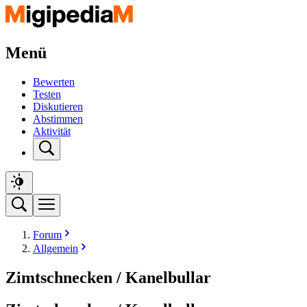
Menü
Bewerten
Testen
Diskutieren
Abstimmen
Aktivität
Forum
Allgemein
Zimtschnecken / Kanelbullar