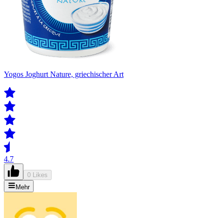
Yogos Joghurt Nature, griechischer Art
4.7
0 Likes
Mehr