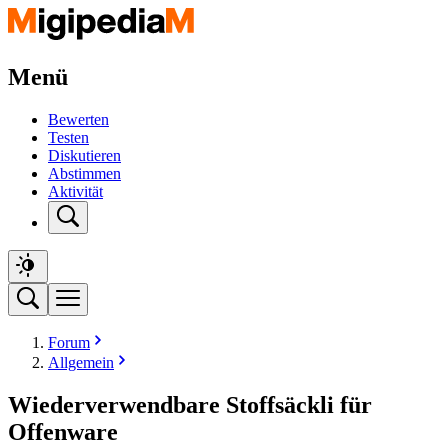
Menü
Bewerten
Testen
Diskutieren
Abstimmen
Aktivität
Forum
Allgemein
Wiederverwendbare Stoffsäckli für
Offenware