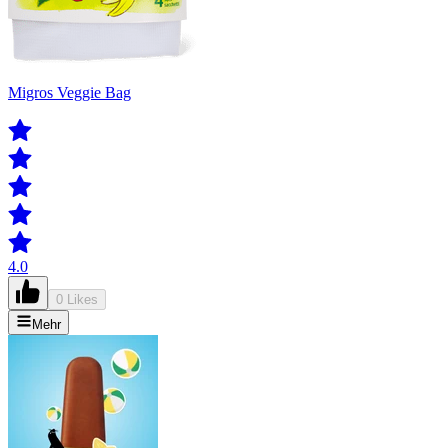
Migros Veggie Bag
4.0
0 Likes
Mehr